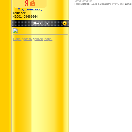
Просмотров:
1335
|
Добавил:
Pro=Den
|
Дата:
кошелёк
41001409468644
Block title
Пора делать деньги, пора!