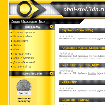
oboi-stol.3dn.r
Главная
|
Регистрация
|
Вход
Меню сайта
Jay Sean - Down (NEW)
Главная страница
Каталог файлов
Просмотров:
540
|
Добавил:
Pro=Den
|
Дата:
Видео сайта
Форум
Александр Рыбак - Сказка (Ев
обои
Гостевая книга
Просмотров:
8306
|
Добавил:
Pro=Den
|
Дата:
связь в Admin'ом
Доска объявлений
INNA- FEVER(SUPER_NEW)
Каталог сайтов
Пожертвование
Просмотров:
642
|
Добавил:
Pro=Den
|
Дата:
КАЗАНТИП
Просмотров:
898
|
Добавил:
Pro=Den
|
Дата:
пож-ние на
Бандэрос - полосы
раскрутку